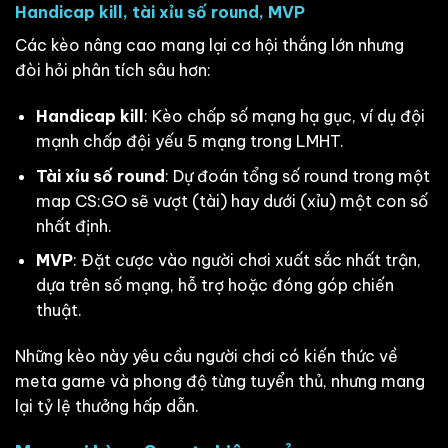
Handicap kill, tài xỉu số round, MVP
Các kèo nâng cao mang lại cơ hội thắng lớn nhưng
đòi hỏi phân tích sâu hơn:
Handicap kill
: Kèo chấp số mạng hạ gục, ví dụ đội
mạnh chấp đội yếu 5 mạng trong LMHT.
Tài xỉu số round
: Dự đoán tổng số round trong một
map CS:GO sẽ vượt (tài) hay dưới (xỉu) một con số
nhất định.
MVP
: Đặt cược vào người chơi xuất sắc nhất trận,
dựa trên số mạng, hỗ trợ hoặc đóng góp chiến
thuật.
Những kèo này yêu cầu người chơi có kiến thức về
meta game và phong độ từng tuyển thủ, nhưng mang
lại tỷ lệ thưởng hấp dẫn.