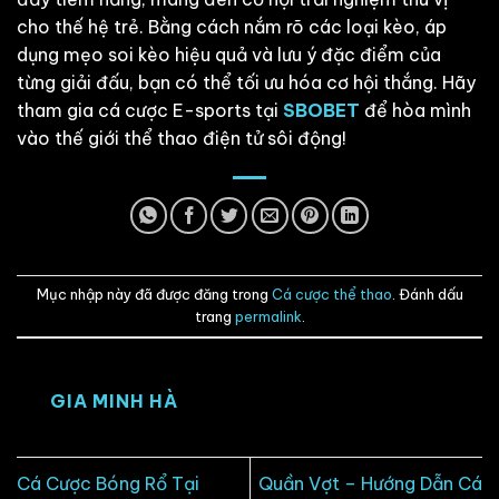
cho thế hệ trẻ. Bằng cách nắm rõ các loại kèo, áp
dụng mẹo soi kèo hiệu quả và lưu ý đặc điểm của
từng giải đấu, bạn có thể tối ưu hóa cơ hội thắng. Hãy
tham gia cá cược E-sports tại
SBOBET
để hòa mình
vào thế giới thể thao điện tử sôi động!
Mục nhập này đã được đăng trong
Cá cược thể thao
. Đánh dấu
trang
permalink
.
GIA MINH HÀ
Cá Cược Bóng Rổ Tại
Quần Vợt – Hướng Dẫn Cá