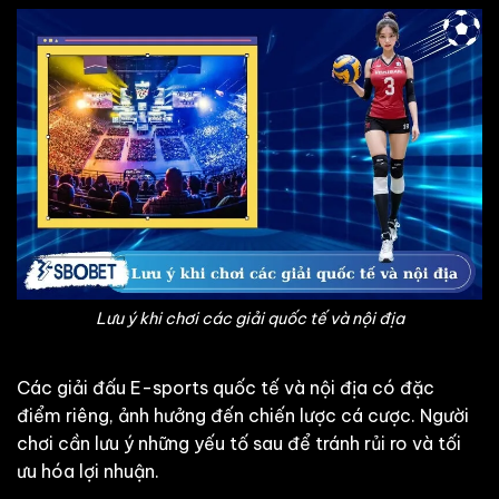
Lưu ý khi chơi các giải quốc tế và nội địa
Các giải đấu E-sports quốc tế và nội địa có đặc
điểm riêng, ảnh hưởng đến chiến lược cá cược. Người
chơi cần lưu ý những yếu tố sau để tránh rủi ro và tối
ưu hóa lợi nhuận.