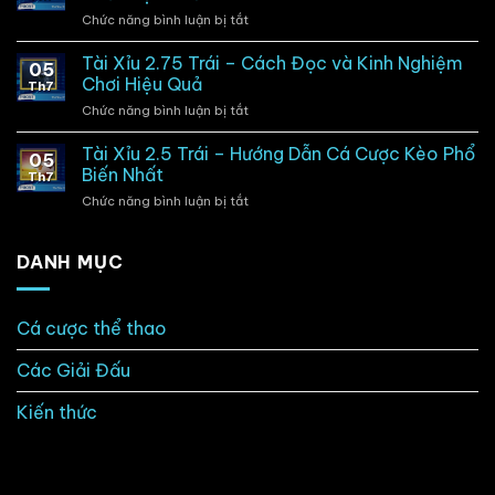
Trái
và
Chức năng bình luận bị tắt
ở
–
Chiến
Hướng
Hướng
Lược
Dẫn
Tài Xỉu 2.75 Trái – Cách Đọc và Kinh Nghiệm
Dẫn
Thắng
05
Cá
Chi
Chơi Hiệu Quả
Th7
Cược
Tiết
Chức năng bình luận bị tắt
ở
Tài
và
Tài
Xỉu
Mẹo
Xỉu
Tài Xỉu 2.5 Trái – Hướng Dẫn Cá Cược Kèo Phổ
3.25
Chơi
05
2.75
Trái
Biến Nhất
Hiệu
Th7
Trái
|
Quả
Chức năng bình luận bị tắt
ở
–
Cách
Tài
Cách
Chơi
Xỉu
Đọc
Hiệu
2.5
DANH MỤC
và
Quả
Trái
Kinh
–
Nghiệm
Hướng
Chơi
Cá cược thể thao
Dẫn
Hiệu
Cá
Quả
Các Giải Đấu
Cược
Kèo
Phổ
Kiến thức
Biến
Nhất