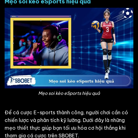
Mẹo soi kèo eSports hiệu quả
Mẹo soi kèo eSports hiệu quả
Để cá cược E-sports thành công, người chơi cần có
chiến lược và phân tích kỹ lưỡng. Dưới đây là những
mẹo thiết thực giúp bạn tối ưu hóa cơ hội thắng khi
tham gia cá cược trên SBOBET.