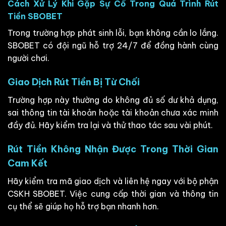
Cách Xử Lý Khi Gặp Sự Cố Trong Quá Trình Rút
Tiền SBOBET
Trong trường hợp phát sinh lỗi, bạn không cần lo lắng.
SBOBET có đội ngũ hỗ trợ 24/7 để đồng hành cùng
người chơi.
Giao Dịch Rút Tiền Bị Từ Chối
Trường hợp này thường do không đủ số dư khả dụng,
sai thông tin tài khoản hoặc tài khoản chưa xác minh
đầy đủ. Hãy kiểm tra lại và thử thao tác sau vài phút.
Rút Tiền Không Nhận Được Trong Thời Gian
Cam Kết
Hãy kiểm tra mã giao dịch và liên hệ ngay với bộ phận
CSKH SBOBET. Việc cung cấp thời gian và thông tin
cụ thể sẽ giúp họ hỗ trợ bạn nhanh hơn.