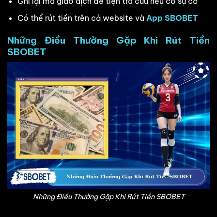
Ghi lại mã giao dịch để tiện tra cứu nếu có sự cố
Có thể rút tiền trên cả website và
App SBOBET
Những Điều Thường Gặp Khi Rút Tiền
SBOBET
Những Điều Thường Gặp Khi Rút Tiền SBOBET