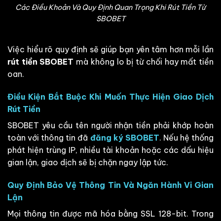
Các Điều Khoản Và Quy Định Quan Trọng Khi Rút Tiền Từ
SBOBET
Việc hiểu rõ quy định sẽ giúp bạn yên tâm hơn mỗi lần
rút tiền SBOBET
mà không lo bị từ chối hay mất tiền
oan.
Điều Kiện Bắt Buộc Khi Muốn Thực Hiện Giao Dịch
Rút Tiền
SBOBET yêu cầu tên người nhận tiền phải khớp hoàn
toàn với thông tin đã
đăng ký SBOBET
. Nếu hệ thống
phát hiện trùng IP, nhiều tài khoản hoặc các dấu hiệu
gian lận, giao dịch sẽ bị chặn ngay lập tức.
Quy Định Bảo Vệ Thông Tin Và Ngăn Hành Vi Gian
Lận
Mọi thông tin được mã hóa bằng SSL 128-bit. Trong