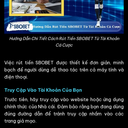
Hướng Dẫn Chi Tiết Cách Rút Tiền SBOBET Từ Tài Khoản
Cá Cược
Việc rút tiền SBOBET được thiết kế đơn giản, minh
bạch để người dùng dễ thao tác trên cả máy tính và
điện thoại.
Truy Cập Vào Tài Khoản Của Bạn
Trước tiên, hãy truy cập vào website hoặc ứng dụng
chính thức của Nhà cái. Đảm bảo rằng bạn đang dùng
đúng đường dẫn để tránh truy cập nhầm vào các
trang giả mạo.