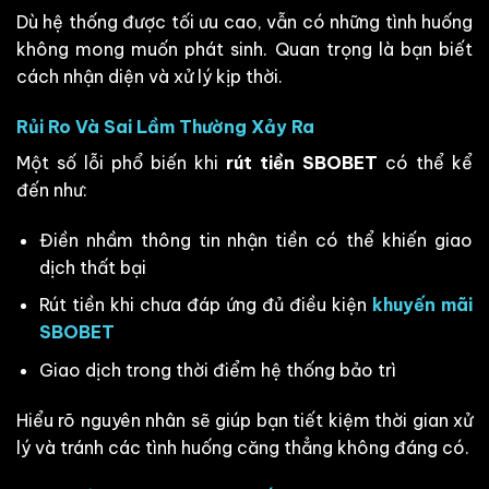
Dù hệ thống được tối ưu cao, vẫn có những tình huống
không mong muốn phát sinh. Quan trọng là bạn biết
cách nhận diện và xử lý kịp thời.
Rủi Ro Và Sai Lầm Thường Xảy Ra
Một số lỗi phổ biến khi
rút tiền SBOBET
có thể kể
đến như:
Điền nhầm thông tin nhận tiền có thể khiến giao
dịch thất bại
Rút tiền khi chưa đáp ứng đủ điều kiện
khuyến mãi
SBOBET
Giao dịch trong thời điểm hệ thống bảo trì
Hiểu rõ nguyên nhân sẽ giúp bạn tiết kiệm thời gian xử
lý và tránh các tình huống căng thẳng không đáng có.