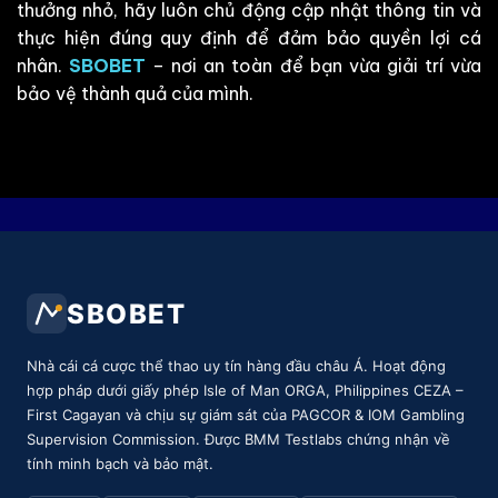
thưởng nhỏ, hãy luôn chủ động cập nhật thông tin và
thực hiện đúng quy định để đảm bảo quyền lợi cá
nhân.
SBOBET
– nơi an toàn để bạn vừa giải trí vừa
bảo vệ thành quả của mình.
SBOBET
Nhà cái cá cược thể thao uy tín hàng đầu châu Á. Hoạt động
hợp pháp dưới giấy phép Isle of Man ORGA, Philippines CEZA –
First Cagayan và chịu sự giám sát của PAGCOR & IOM Gambling
Supervision Commission. Được BMM Testlabs chứng nhận về
tính minh bạch và bảo mật.